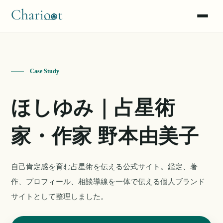
問い合わせチャット
出し分け（AXE）
Case Study
声をナレッジへ
ほしゆみ｜占星術
漫画で読む
家・作家 野本由美子
使い方マニュアル
自己肯定感を育む占星術を伝える公式サイト。鑑定、著
作、プロフィール、相談導線を一体で伝える個人ブランド
サイトとして整理しました。